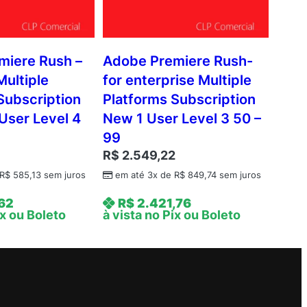
miere Rush –
Adobe Premiere Rush-
Multiple
for enterprise Multiple
Subscription
Platforms Subscription
User Level 4
New 1 User Level 3 50 –
99
9
R$
2.549,22
R$
585,13
sem juros
em até 3x de
R$
849,74
sem juros
,62
R$
2.421,76
ix ou Boleto
à vista no Pix ou Boleto