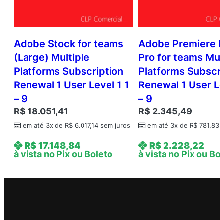
Adobe Stock for teams
Adobe Premiere 
(Large) Multiple
Pro for teams Mul
Platforms Subscription
Platforms Subscr
Renewal 1 User Level 1 1
Renewal 1 User L
– 9
– 9
R$
18.051,41
R$
2.345,49
em até 3x de
R$
6.017,14
sem juros
em até 3x de
R$
781,83
R$
17.148,84
R$
2.228,22
à vista no Pix ou Boleto
à vista no Pix ou B