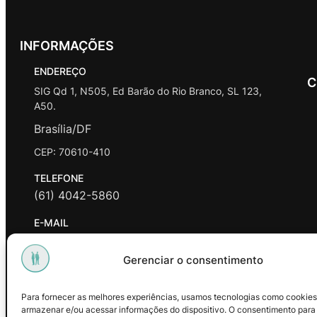
INFORMAÇÕES
ENDEREÇO
C
SIG Qd 1, N505, Ed Barão do Rio Branco, SL 123,
A50.
Brasília/DF
CEP: 70610-410
TELEFONE
(61) 4042-5860
E-MAIL
contato@promasters.net.br
Gerenciar o consentimento
HORÁRIO DE ATENDIMENTO
segunda a sexta das 9hrs às 18hrs exceto feriados.
Para fornecer as melhores experiências, usamos tecnologias como cookies
armazenar e/ou acessar informações do dispositivo. O consentimento para