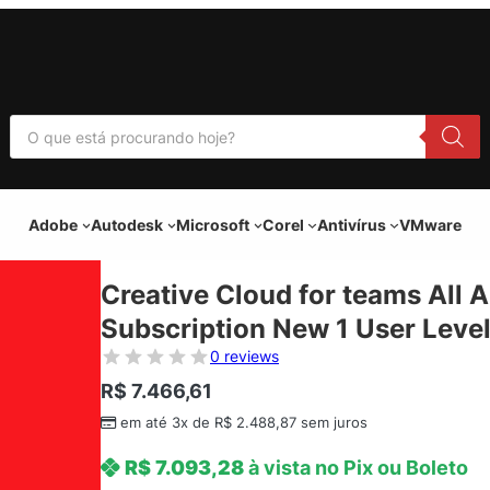
P
e
s
q
u
i
Adobe
Autodesk
Microsoft
Corel
Antivírus
VMware
s
a
r
p
Creative Cloud for teams All 
r
o
Subscription New 1 User Leve
d
u
0 reviews
t
o
R$
7.466,61
s
em até 3x de
R$
2.488,87
sem juros
R$
7.093,28
à vista no Pix ou Boleto