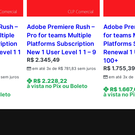
Rush –
Adobe Premiere Rush –
Adobe Pre
tiple
Pro for teams Multiple
for teams 
iption
Platforms Subscription
Platforms 
evel 1 1
New 1 User Level 1 1 – 9
Renewal 1 
R$
2.345,49
100+
R$
1.755,3
em até 3x de
R$
781,83
sem juros
sem juros
em até 3x de
R$
2.228,22
à vista no Pix ou Boleto
R$
1.667
oleto
à vista no P