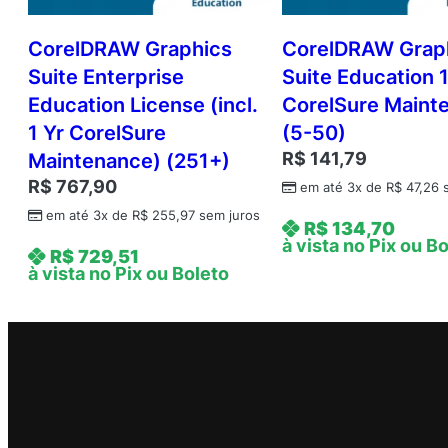
CorelDRAW Graphics
CorelDRAW Grap
Suite Enterprise
Suite Education 
Education License (incl.
CorelSure Maint
1 Yr CorelSure
(5-50)
R$
141,79
Maintenance) (251+)
R$
767,90
em até 3x de
R$
47,26
s
em até 3x de
R$
255,97
sem juros
R$
134,70
à vista no Pix ou B
R$
729,51
à vista no Pix ou Boleto