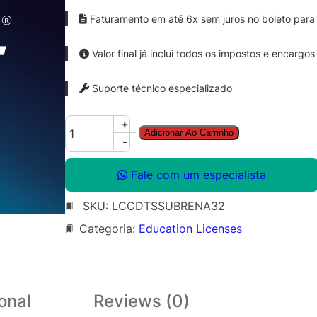
Faturamento em até 6x sem juros no boleto para 
Valor final já inclui todos os impostos e encargos
Suporte técnico especializado
C
+
Adicionar Ao Carrinho
o
-
r
e
Fale com um especialista
l
SKU:
LCCDTSSUBRENA32
D
R
Categoria:
Education Licenses
A
W
T
e
onal
Reviews (0)
c