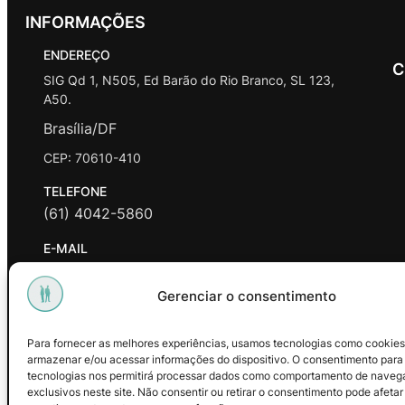
INFORMAÇÕES
ENDEREÇO
C
SIG Qd 1, N505, Ed Barão do Rio Branco, SL 123,
A50.
Brasília/DF
CEP: 70610-410
TELEFONE
(61) 4042-5860
E-MAIL
contato@promasters.net.br
Gerenciar o consentimento
HORÁRIO DE ATENDIMENTO
segunda a sexta das 9hrs às 18hrs exceto feriados.
Para fornecer as melhores experiências, usamos tecnologias como cookies
armazenar e/ou acessar informações do dispositivo. O consentimento para
Facebook
Instagram
Youtube
tecnologias nos permitirá processar dados como comportamento de naveg
exclusivos neste site. Não consentir ou retirar o consentimento pode afetar