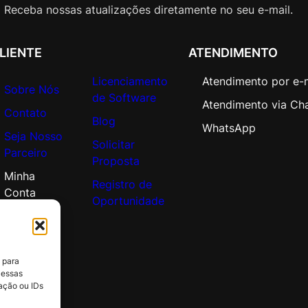
R
Receba nossas atualizações diretamente no seu e-mail.
e
n
LIENTE
ATENDIMENTO
e
w
Licenciamento
Atendimento por e-
a
Sobre Nós
de Software
l
Atendimento via Ch
Contato
(
Blog
WhatsApp
Seja Nosso
5
Solicitar
Parceiro
-
Proposta
5
Minha
Registro de
0
Conta
Oportunidade
)
q
u
a
 para
n
 essas
t
ação ou IDs
i