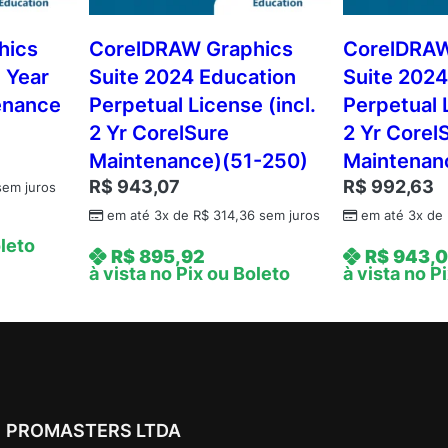
n
3
hics
CorelDRAW Graphics
CorelDRAW
Y
1 Year
Suite 2024 Education
Suite 2024
e
enance
Perpetual License (incl.
Perpetual L
a
2 Yr CorelSure
2 Yr Corel
r
Maintenance)(51-250)
Maintenan
S
R$
943,07
R$
992,63
u
em juros
b
em até 3x de
R$
314,36
sem juros
em até 3x de
s
oleto
R$
895,92
R$
943,
c
à vista no Pix ou Boleto
à vista no P
r
i
p
t
i
o
PROMASTERS LTDA
n