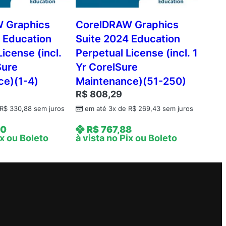
 Graphics
CorelDRAW Graphics
 Education
Suite 2024 Education
icense (incl.
Perpetual License (incl. 1
Sure
Yr CorelSure
ce)(1-4)
Maintenance)(51-250)
R$
808,29
R$
330,88
sem juros
em até 3x de
R$
269,43
sem juros
00
R$
767,88
ix ou Boleto
à vista no Pix ou Boleto