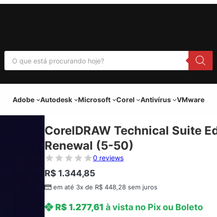
P
e
s
q
u
i
Adobe
Autodesk
Microsoft
Corel
Antivírus
VMware
s
a
r
p
CorelDRAW Technical Suite Ed
r
o
Renewal (5-50)
d
u
0 reviews
t
o
R$
1.344,85
s
em até 3x de
R$
448,28
sem juros
R$
1.277,61
à vista no Pix ou Boleto