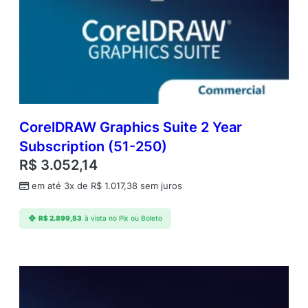
CorelDRAW Graphics Suite 2 Year
Subscription (51-250)
R$
3.052,14
em até 3x de
R$
1.017,38
sem juros
R$
2.899,53
à vista no Pix ou Boleto