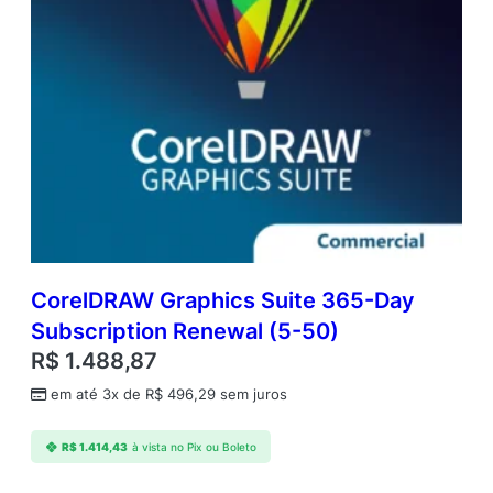
u
a
n
t
i
d
a
d
e
CorelDRAW Graphics Suite 365-Day
Subscription Renewal (5-50)
R$
1.488,87
em até 3x de
R$
496,29
sem juros
R$
1.414,43
à vista no Pix ou Boleto