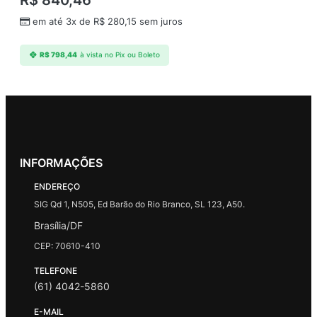
em até 3x de
R$
280,15
sem juros
R$
798,44
à vista no Pix ou Boleto
INFORMAÇÕES
ENDEREÇO
SIG Qd 1, N505, Ed Barão do Rio Branco, SL 123, A50.
Brasília/DF
CEP: 70610-410
TELEFONE
(61) 4042-5860
E-MAIL