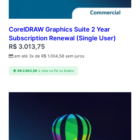
r
S
u
b
s
CorelDRAW Graphics Suite 2 Year
c
Subscription Renewal (Single User)
r
R$
3.013,75
i
p
em até 3x de
R$
1.004,58
sem juros
t
i
R$
2.863,06
à vista no Pix ou Boleto
o
n
(
S
i
n
g
l
e
)
q