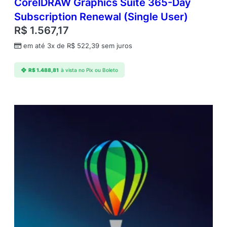
CorelDRAW Graphics Suite 365-Day
Subscription Renewal (Single User)
R$
1.567,17
em até 3x de
R$
522,39
sem juros
R$
1.488,81
à vista no Pix ou Boleto