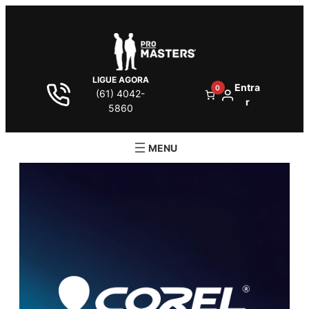
LIGUE AGORA
Entra
0
(61) 4042-
r
5860