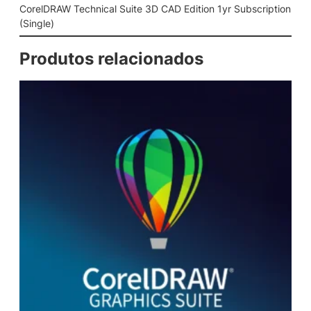
a
CorelDRAW Technical Suite 3D CAD Edition 1yr Subscription
l
(Single)
S
u
Produtos relacionados
i
t
e
3
D
C
A
D
E
d
i
t
i
o
n
1
y