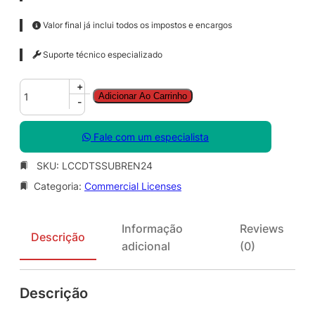
Valor final já inclui todos os impostos e encargos
Suporte técnico especializado
C
+
Adicionar Ao Carrinho
o
-
r
e
Fale com um especialista
l
D
SKU:
LCCDTSSUBREN24
R
Categoria:
Commercial Licenses
A
W
T
Informação
Reviews
e
Descrição
adicional
(0)
c
h
n
Descrição
i
c