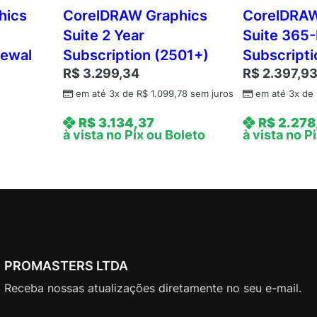
c
hics
CorelDRAW Graphics
CorelDRAW
r
Suite 2 Year
Suite 365
i
newal
Subscription (2501+)
Subscripti
p
R$
3.299,34
R$
2.397,9
t
i
em até 3x de
R$
1.099,78
sem juros
em até 3x de
o
R$
3.134,37
R$
2.278
n
à vista no Pix ou Boleto
à vista no P
(
5
-
5
0
)
q
u
PROMASTERS LTDA
a
Receba nossas atualizações diretamente no seu e-mail.
n
t