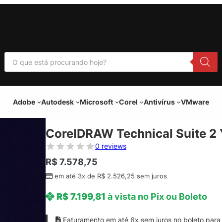
P
e
s
q
u
i
Adobe
Autodesk
Microsoft
Corel
Antivírus
VMware
s
a
r
p
CorelDRAW Technical Suite 2 
r
o
0 reviews
d
u
R$
7.578,75
t
o
em até 3x de
R$
2.526,25
sem juros
s
R$
7.199,81
à vista no Pix ou Boleto
Faturamento em até 6x sem juros no boleto para 