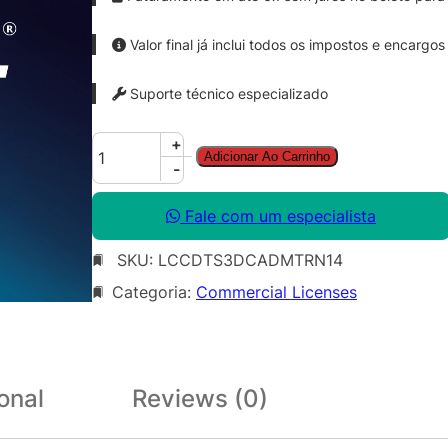
Valor final já inclui todos os impostos e encargos
Suporte técnico especializado
C
+
Adicionar Ao Carrinho
o
-
r
e
Fale com um especialista
l
SKU:
LCCDTS3DCADMTRN14
D
R
Categoria:
Commercial Licenses
A
W
T
e
onal
Reviews (0)
c
h