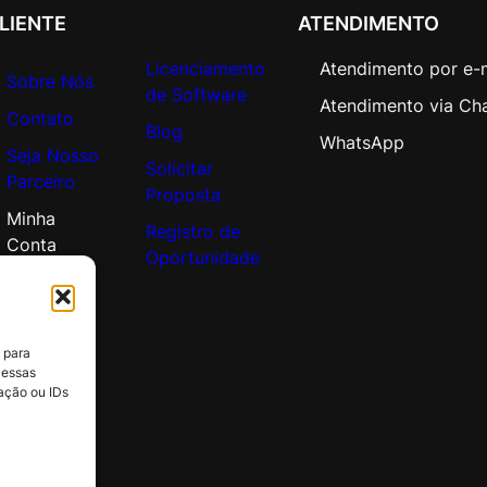
LIENTE
ATENDIMENTO
i
d
Licenciamento
Atendimento por e-
a
Sobre Nós
de Software
d
Atendimento via Ch
Contato
e
Blog
WhatsApp
Seja Nosso
Solicitar
Parceiro
Proposta
Minha
Registro de
Conta
Oportunidade
 para
 essas
ação ou IDs