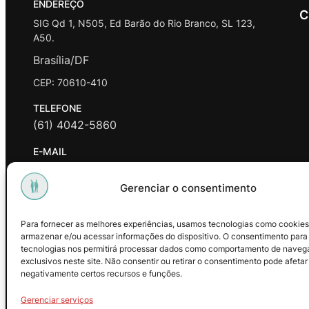
ENDEREÇO
C
SIG Qd 1, N505, Ed Barão do Rio Branco, SL 123,
A50.
Brasília/DF
CEP: 70610-410
TELEFONE
(61) 4042-5860
E-MAIL
contato@promasters.net.br
Gerenciar o consentimento
HORÁRIO DE ATENDIMENTO
segunda a sexta das 9hrs às 18hrs exceto feriados.
Para fornecer as melhores experiências, usamos tecnologias como cookies
armazenar e/ou acessar informações do dispositivo. O consentimento para
Facebook
Instagram
Youtube
tecnologias nos permitirá processar dados como comportamento de naveg
exclusivos neste site. Não consentir ou retirar o consentimento pode afetar
negativamente certos recursos e funções.
Gerenciar serviços