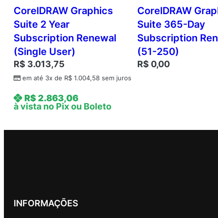
CorelDRAW Graphics
CorelDRAW Grap
Suite 2 Year
Suite 365-Day
Subscription Renewal
Subscription Re
(Single User)
(51-250)
R$
3.013,75
R$
0,00
em até 3x de
R$
1.004,58
sem juros
R$
2.863,06
à vista no Pix ou Boleto
INFORMAÇÕES