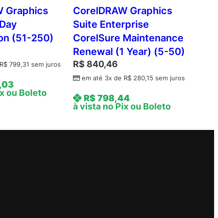
 Graphics
CorelDRAW Graphics
-Day
Suite Enterprise
on (51-250)
CorelSure Maintenance
3
Renewal (1 Year) (5-50)
R$
840,46
R$
799,31
sem juros
em até 3x de
R$
280,15
sem juros
,03
ix ou Boleto
R$
798,44
à vista no Pix ou Boleto