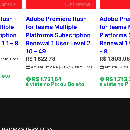
Rush –
Adobe Premiere Rush –
Adobe Pre
tiple
for teams Multiple
for teams 
iption
Platforms Subscription
Platforms 
1 1 – 9
Renewal 1 User Level 2
Renewal 1 
10 – 49
– 9
R$
1.822,78
R$
1.803,9
sem juros
em até 3x de
R$
607,59
sem juros
em até 3x de
oleto
R$
1.731,64
R$
1.713,
à vista no Pix ou Boleto
à vista no P
PROMASTERS LTDA