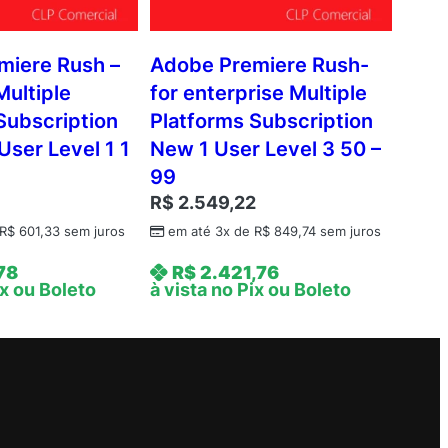
miere Rush –
Adobe Premiere Rush-
Multiple
for enterprise Multiple
Subscription
Platforms Subscription
User Level 1 1
New 1 User Level 3 50 –
99
8
R$
2.549,22
R$
601,33
sem juros
em até 3x de
R$
849,74
sem juros
78
R$
2.421,76
ix ou Boleto
à vista no Pix ou Boleto