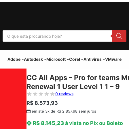
P
e
s
q
u
i
Adobe
Autodesk
Microsoft
Corel
Antivírus
VMware
s
a
r
p
CC All Apps – Pro for teams M
r
o
Renewal 1 User Level 1 1 – 9
d
u
0 reviews
t
o
R$
8.573,93
s
em até 3x de
R$
2.857,98
sem juros
R$
8.145,23
à vista no Pix ou Boleto