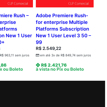
miere Rush –
Adobe Premiere Rush-
terprise
for enterprise Multiple
latforms
Platforms Subscription
on New 1 User
New 1 User Level 3 50 –
0+
99
3
R$
2.549,22
R$
963,11
sem juros
em até 3x de
R$
849,74
sem juros
,86
R$
2.421,76
ix ou Boleto
à vista no Pix ou Boleto