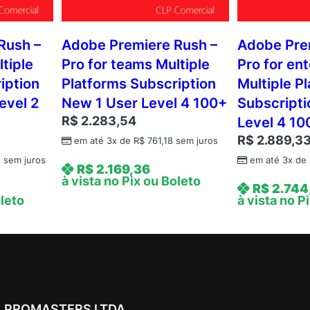
Rush –
Adobe Premiere Rush –
Adobe Pre
tiple
Pro for teams Multiple
Pro for en
iption
Platforms Subscription
Multiple P
evel 2
New 1 User Level 4 100+
Subscripti
R$
2.283,54
Level 4 10
R$
2.889,3
em até 3x de
R$
761,18
sem juros
5
sem juros
em até 3x de
R$
2.169,36
à vista no Pix ou Boleto
R$
2.744
oleto
à vista no P
PROMASTERS LTDA