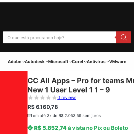
P
e
s
q
u
i
Adobe
Autodesk
Microsoft
Corel
Antivírus
VMware
s
a
r
p
CC All Apps – Pro for teams M
r
o
New 1 User Level 1 1 – 9
d
u
0 reviews
t
o
R$
6.160,78
s
em até 3x de
R$
2.053,59
sem juros
R$
5.852,74
à vista no Pix ou Boleto