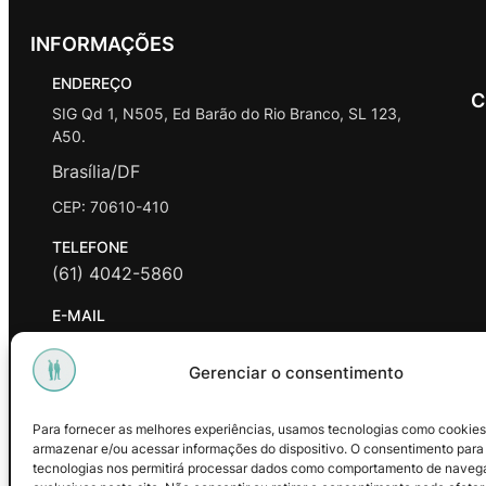
INFORMAÇÕES
ENDEREÇO
C
SIG Qd 1, N505, Ed Barão do Rio Branco, SL 123,
A50.
Brasília/DF
CEP: 70610-410
TELEFONE
(61) 4042-5860
E-MAIL
contato@promasters.net.br
Gerenciar o consentimento
HORÁRIO DE ATENDIMENTO
segunda a sexta das 9hrs às 18hrs exceto feriados.
Para fornecer as melhores experiências, usamos tecnologias como cookies
armazenar e/ou acessar informações do dispositivo. O consentimento para
Facebook
Instagram
Youtube
tecnologias nos permitirá processar dados como comportamento de naveg