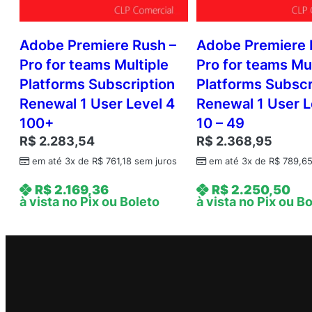
Adobe Premiere Rush –
Adobe Premiere 
Pro for teams Multiple
Pro for teams Mul
Platforms Subscription
Platforms Subscr
Renewal 1 User Level 4
Renewal 1 User L
100+
10 – 49
R$
2.283,54
R$
2.368,95
em até 3x de
R$
761,18
sem juros
em até 3x de
R$
789,6
R$
2.169,36
R$
2.250,50
à vista no Pix ou Boleto
à vista no Pix ou B