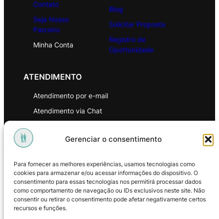
Contato
Blog
Seja Nosso
Solicitar Proposta
Parceiro
Registro de
Minha Conta
Oportunidade
ATENDIMENTO
Atendimento por e-mail
Atendimento via Chat
WhatsApp
Gerenciar o consentimento
INSTITUCIONAL
Para fornecer as melhores experiências, usamos tecnologias como
Política de Privacidade
cookies para armazenar e/ou acessar informações do dispositivo. O
consentimento para essas tecnologias nos permitirá processar dados
Política de Troca e Devoluções
como comportamento de navegação ou IDs exclusivos neste site. Não
consentir ou retirar o consentimento pode afetar negativamente certos
Política de Reembolso
recursos e funções.
Termos & Condições de Uso