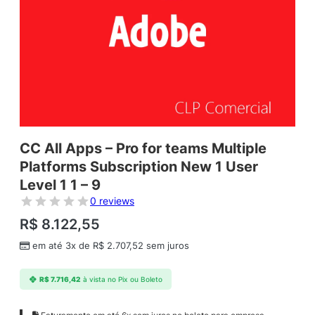
CC All Apps – Pro for teams Multiple
Platforms Subscription New 1 User
Level 1 1 – 9
0 reviews
R$
8.122,55
em até 3x de
R$
2.707,52
sem juros
R$
7.716,42
à vista no Pix ou Boleto