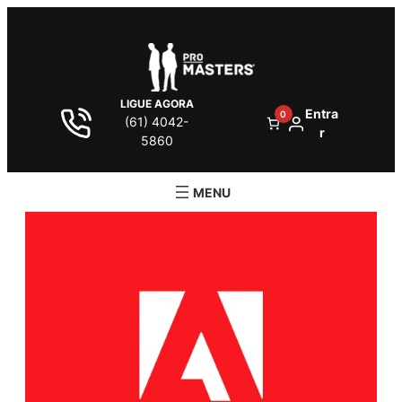
LIGUE AGORA
Entra
0
(61) 4042-
r
5860