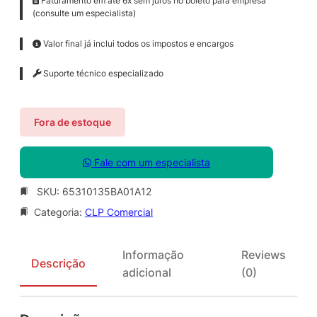
Faturamento em até 6x sem juros no boleto para empresa
(consulte um especialista)
Valor final já inclui todos os impostos e encargos
Suporte técnico especializado
Fora de estoque
Fale com um especialista
SKU:
65310135BA01A12
Categoria:
CLP Comercial
Informação
Reviews
Descrição
adicional
(0)