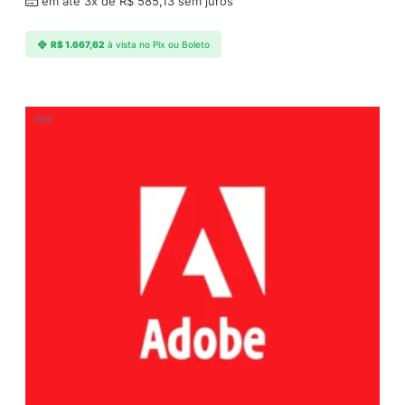
em até 3x de
R$
585,13
sem juros
R$
1.667,62
à vista no Pix ou Boleto