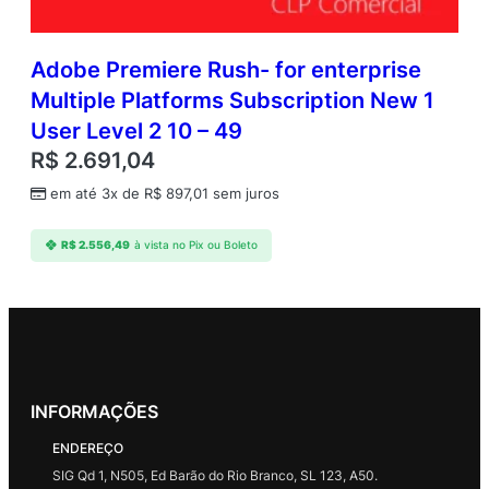
Adobe Premiere Rush- for enterprise
Multiple Platforms Subscription New 1
User Level 2 10 – 49
R$
2.691,04
em até 3x de
R$
897,01
sem juros
R$
2.556,49
à vista no Pix ou Boleto
INFORMAÇÕES
ENDEREÇO
SIG Qd 1, N505, Ed Barão do Rio Branco, SL 123, A50.