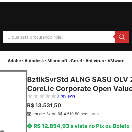
P
e
s
q
u
i
Adobe
Autodesk
Microsoft
Corel
Antivírus
VMware
s
a
r
p
BztlkSvrStd ALNG SASU OLV 2
r
o
CoreLic Corporate Open Value 
d
u
0 reviews
t
o
R$
13.531,50
s
em até 3x de
R$
4.510,50
sem juros
R$
12.854,93
à vista no Pix ou Boleto