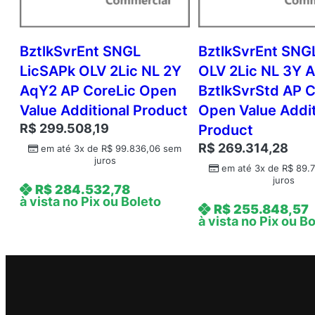
BztlkSvrEnt SNGL
BztlkSvrEnt SN
LicSAPk OLV 2Lic NL 2Y
OLV 2Lic NL 3Y 
AqY2 AP CoreLic Open
BztlkSvrStd AP C
Value Additional Product
Open Value Addit
R$
299.508,19
Product
R$
269.314,28
em até 3x de
R$
99.836,06
sem
juros
em até 3x de
R$
89.7
juros
R$
284.532,78
à vista no Pix ou Boleto
R$
255.848,57
à vista no Pix ou B