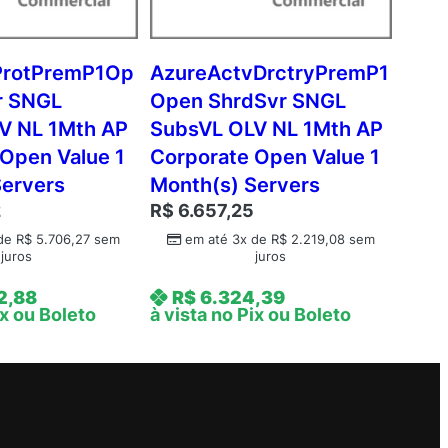
ProtPremP1Op
AzureActvDrctryPremP1
r SNGL
Open ShrdSvr SNGL
V NL 1Mth AP
SubsVL OLV NL 1Mth AP
Open Value 1
Corporate Open Value 1
Servers
Month(s) Servers
2
R$
6.657,25
 de
R$
5.706,27
sem
em até 3x de
R$
2.219,08
sem
juros
juros
2,88
R$
6.324,39
ix ou Boleto
à vista no Pix ou Boleto