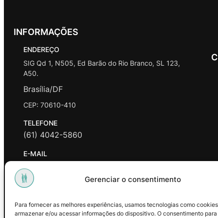
INFORMAÇÕES
ENDEREÇO
C
SIG Qd 1, N505, Ed Barão do Rio Branco, SL 123,
A50.
Brasília/DF
CEP: 70610-410
TELEFONE
(61) 4042-5860
E-MAIL
contato@promasters.net.br
Gerenciar o consentimento
HORÁRIO DE ATENDIMENTO
segunda a sexta das 9hrs às 18hrs exceto feriados.
Para fornecer as melhores experiências, usamos tecnologias como cookies
armazenar e/ou acessar informações do dispositivo. O consentimento para