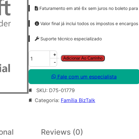
Faturamento em até 6x sem juros no boleto para 
Valor final já inclui todos os impostos e encargos
Suporte técnico especializado
B
+
Adicionar Ao Carrinho
z
-
t
l
Fale com um especialista
k
SKU:
D75-01779
S
v
Categoria:
Família BizTalk
r
S
t
d
onal
Reviews (0)
A