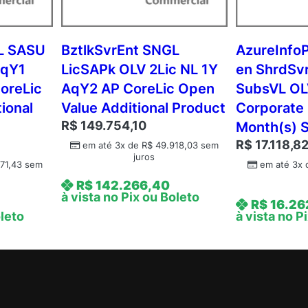
z
t
l
GL SASU
BztlkSvrEnt SNGL
AzureInfo
k
AqY1
LicSAPk OLV 2Lic NL 1Y
en ShrdSv
S
oreLic
AqY2 AP CoreLic Open
SubsVL OL
v
ional
Value Additional Product
Corporate 
r
R$
149.754,10
Month(s) 
B
R$
17.118,8
r
em até 3x de
R$
49.918,03
sem
juros
n
71,43
sem
em até 3x
c
R$
142.266,40
h
à vista no Pix ou Boleto
R$
16.26
A
oleto
à vista no P
P
C
o
r
e