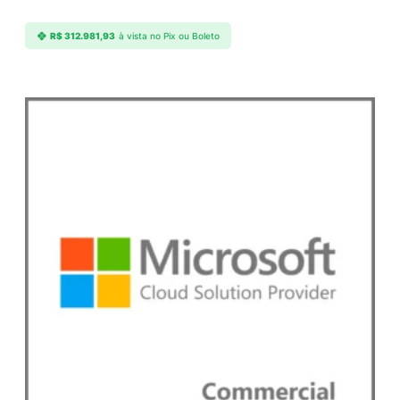
n
t
R$
312.981,93
à vista no Pix ou Boleto
i
d
a
d
e