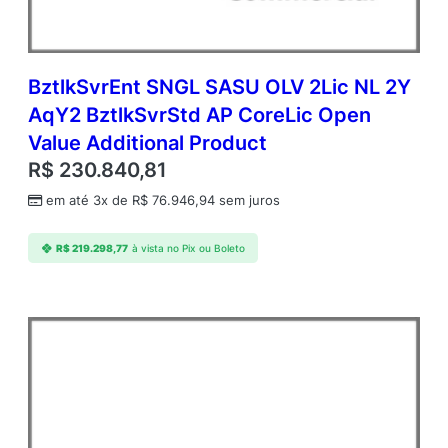
BztlkSvrEnt SNGL SASU OLV 2Lic NL 2Y
AqY2 BztlkSvrStd AP CoreLic Open
Value Additional Product
R$
230.840,81
em até 3x de
R$
76.946,94
sem juros
R$
219.298,77
à vista no Pix ou Boleto