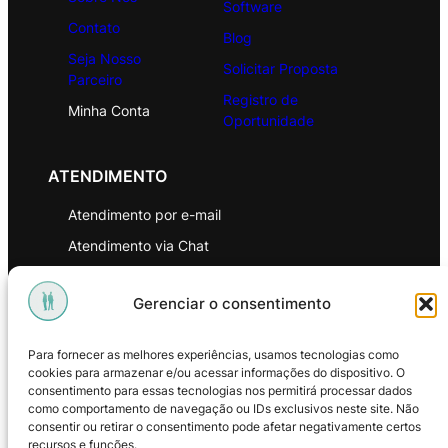
Software
Contato
Blog
Seja Nosso
Solicitar Proposta
Parceiro
Registro de
Minha Conta
Oportunidade
ATENDIMENTO
Atendimento por e-mail
Atendimento via Chat
WhatsApp
Gerenciar o consentimento
INSTITUCIONAL
Para fornecer as melhores experiências, usamos tecnologias como
Política de Privacidade
cookies para armazenar e/ou acessar informações do dispositivo. O
consentimento para essas tecnologias nos permitirá processar dados
Política de Troca e Devoluções
como comportamento de navegação ou IDs exclusivos neste site. Não
consentir ou retirar o consentimento pode afetar negativamente certos
Política de Reembolso
recursos e funções.