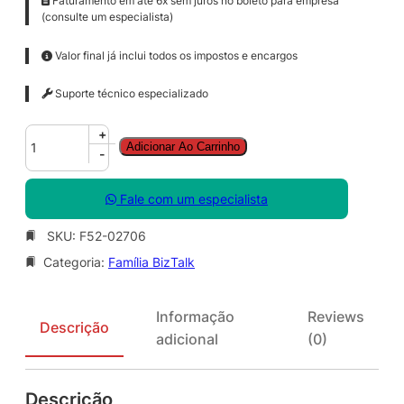
Faturamento em até 6x sem juros no boleto para empresa
(consulte um especialista)
Valor final já inclui todos os impostos e encargos
Suporte técnico especializado
B
+
Adicionar Ao Carrinho
z
-
t
l
Fale com um especialista
k
S
SKU:
F52-02706
v
Categoria:
Família BizTalk
r
E
n
Informação
Reviews
t
Descrição
adicional
(0)
S
N
G
Descrição
L