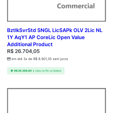
d
m
c
B
z
t
BztlkSvrStd SNGL LicSAPk OLV 2Lic NL
l
1Y AqY1 AP CoreLic Open Value
k
Additional Product
S
v
R$
26.704,05
r
em até 3x de
R$
8.901,35
sem juros
S
t
d
R$
25.368,85
à vista no Pix ou Boleto
A
P
C
o
r
e
L