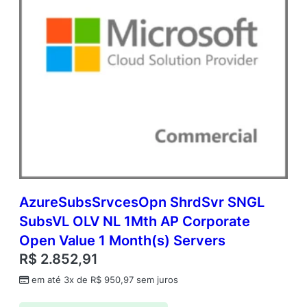
AzureSubsSrvcesOpn ShrdSvr SNGL
SubsVL OLV NL 1Mth AP Corporate
Open Value 1 Month(s) Servers
R$
2.852,91
em até 3x de
R$
950,97
sem juros