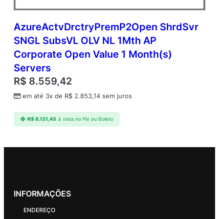
AzureActvDrctryPremP2Open ShrdSvr
SNGL SubsVL OLV NL 1Mth AP
Corporate Open Value 1 Month(s)
Servers
R$
8.559,42
em até 3x de
R$
2.853,14
sem juros
R$
8.131,45
à vista no Pix ou Boleto
INFORMAÇÕES
ENDEREÇO