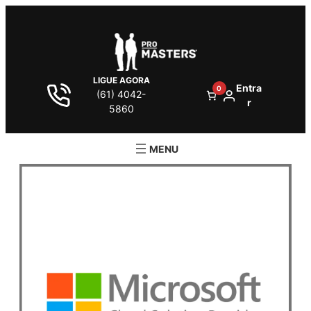
LIGUE AGORA
Entra
0
(61) 4042-
r
5860