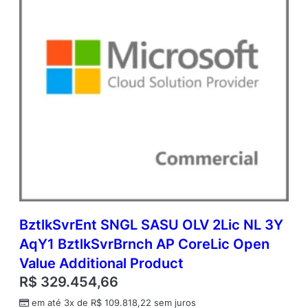
i
c
A
c
a
d
e
m
i
c
O
p
e
n
V
a
BztlkSvrEnt SNGL SASU OLV 2Lic NL 3Y
l
AqY1 BztlkSvrBrnch AP CoreLic Open
u
e
Value Additional Product
q
R$
329.454,66
u
a
em até 3x de
R$
109.818,22
sem juros