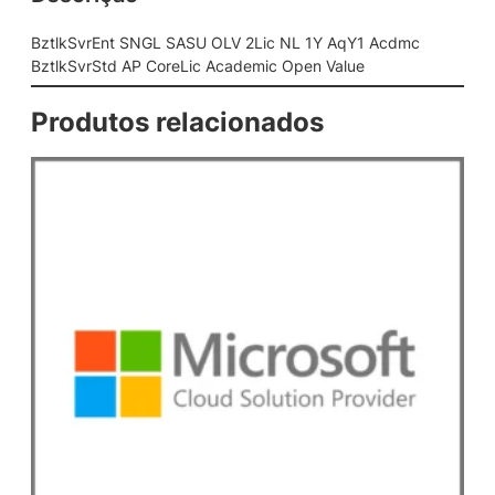
S
A
BztlkSvrEnt SNGL SASU OLV 2Lic NL 1Y AqY1 Acdmc
S
BztlkSvrStd AP CoreLic Academic Open Value
U
O
Produtos relacionados
L
V
2
L
i
c
N
L
1
Y
A
q
Y
1
A
c