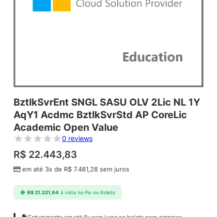
BztlkSvrEnt SNGL SASU OLV 2Lic NL 1Y
AqY1 Acdmc BztlkSvrStd AP CoreLic
Academic Open Value
0 reviews
R$
22.443,83
em até 3x de
R$
7.481,28
sem juros
R$
21.321,64
à vista no Pix ou Boleto