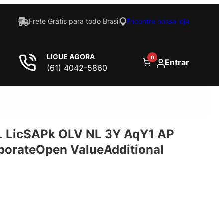
Frete Grátis para todo Brasil
Encontre nossa loja
LIGUE AGORA
0
Entrar
(61) 4042-5860
 LicSAPk OLV NL 3Y AqY1 AP
rateOpen ValueAdditional