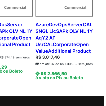
OpsServer
AzureDevOpsServerCAL
APk OLV NL 1Y
SNGL LicSAPk OLV NL 1Y
orporateOpen
AqY2 AP
ional Product
UsrCALCorporateOpen
6
ValueAdditional Product
R$
3.017,46
R$
874,49
sem juros
em até 3x de
R$
1.005,82
sem juros
,29
ix ou Boleto
R$
2.866,59
à vista no Pix ou Boleto