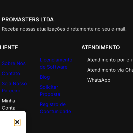
m
p
t
PROMASTERS LTDA
n
Receba nossas atualizações diretamente no seu e-mail.
c
y
R
LIENTE
ATENDIMENTO
e
Licenciamento
Atendimento por e-
q
Sobre Nós
de Software
D
Atendimento via Ch
Contato
v
Blog
WhatsApp
c
Seja Nosso
Solicitar
C
Parceiro
Proposta
A
Minha
L
Registro de
Conta
C
Oportunidade
o
r
p