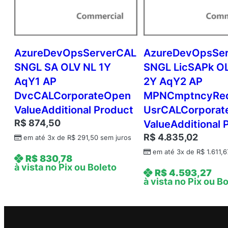
AzureDevOpsServerCAL
AzureDevOpsSe
SNGL SA OLV NL 1Y
SNGL LicSAPk O
AqY1 AP
2Y AqY2 AP
DvcCALCorporateOpen
MPNCmptncyRe
ValueAdditional Product
UsrCALCorpora
R$
874,50
ValueAdditional 
R$
4.835,02
em até 3x de
R$
291,50
sem juros
em até 3x de
R$
1.611,6
R$
830,78
à vista no Pix ou Boleto
R$
4.593,27
à vista no Pix ou B