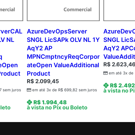
P
k
O
L
V
rverCAL
AzureDevOpsServer
AzureDev
N
LV NL
SNGL LicSAPk OLV NL 1Y
SNGL LicS
L
AqY2 AP
AqY2 APC
3
q
MPNCmptncyReqCorpor
ValueAddit
Y
R$
2.623,4
teOpen
ateOpen ValueAdditional
A
Product
Product
q
em até 3x de
Y
R$
2.099,45
R$
2.492
1
à vista no P
7
sem juros
em até 3x de
R$
699,82
sem juros
A
R$
1.994,48
P
oleto
à vista no Pix ou Boleto
M
P
N
C