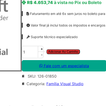
R$
4.653,74
à vista no Pix ou Boleto
Faturamento em até 6x sem juros no boleto para 
Valor final já inclui todos os impostos e encargos
Suporte técnico especializado
A
+
Adicionar Ao Carrinho
z
-
u
r
Fale com um especialista
e
SKU:
126-01850
D
e
Categoria:
Família Visual Studio
v
O
p
s