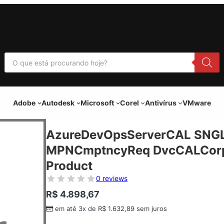
P
e
s
q
u
i
Adobe
Autodesk
Microsoft
Corel
Antivírus
VMware
s
a
r
p
AzureDevOpsServerCAL SNGL
r
o
MPNCmptncyReq DvcCALCorpo
d
u
Product
t
o
0 reviews
s
R$
4.898,67
em até 3x de
R$
1.632,89
sem juros