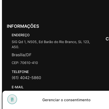
INFORMAÇÕES
ENDEREÇO
C
SIG Qd 1, N505, Ed Barão do Rio Branco, SL 123,
A50.
Brasília/DF
CEP: 70610-410
TELEFONE
(61) 4042-5860
E-MAIL
contato@promasters.net.br
Gerenciar o consentimento
HORÁRIO DE ATENDIMENTO
segunda a sexta das 9hrs às 18hrs exceto feriados.