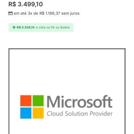
R$
3.499,10
em até 3x de
R$
1.166,37
sem juros
R$
3.324,15
à vista no Pix ou Boleto