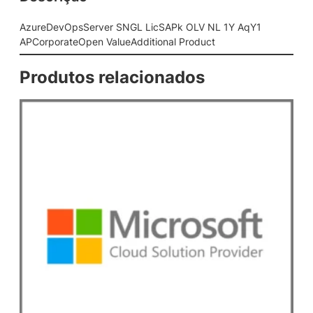
e
r
AzureDevOpsServer SNGL LicSAPk OLV NL 1Y AqY1
S
APCorporateOpen ValueAdditional Product
N
G
Produtos relacionados
L
L
i
c
S
A
P
k
O
L
V
N
L
1
Y
A