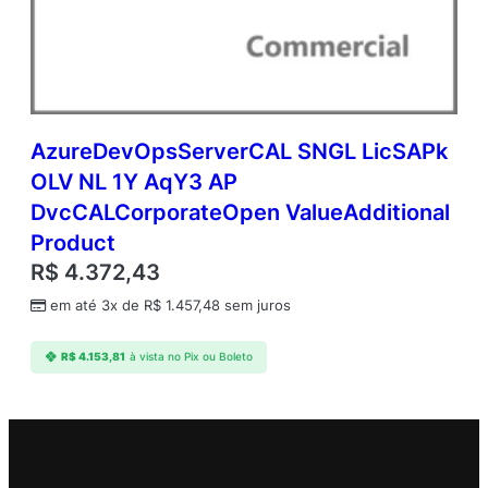
AzureDevOpsServerCAL SNGL LicSAPk
OLV NL 1Y AqY3 AP
DvcCALCorporateOpen ValueAdditional
Product
R$
4.372,43
em até 3x de
R$
1.457,48
sem juros
R$
4.153,81
à vista no Pix ou Boleto