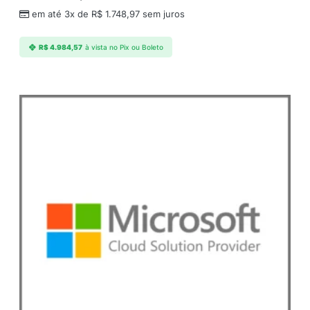
n
em até 3x de
R$
1.748,97
sem juros
t
i
R$
4.984,57
à vista no Pix ou Boleto
d
a
d
e