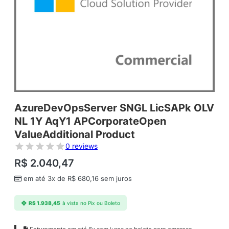
AzureDevOpsServer SNGL LicSAPk OLV
NL 1Y AqY1 APCorporateOpen
ValueAdditional Product
0 reviews
R$
2.040,47
em até 3x de
R$
680,16
sem juros
R$
1.938,45
à vista no Pix ou Boleto