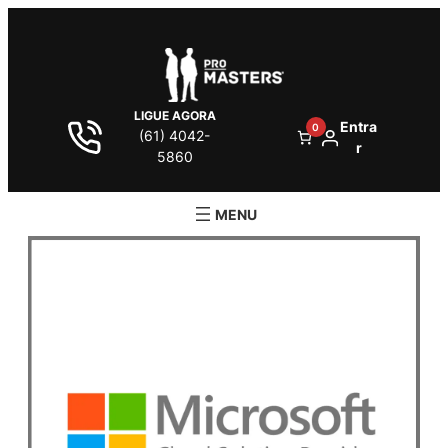
LIGUE AGORA
Entra
0
(61) 4042-
r
5860