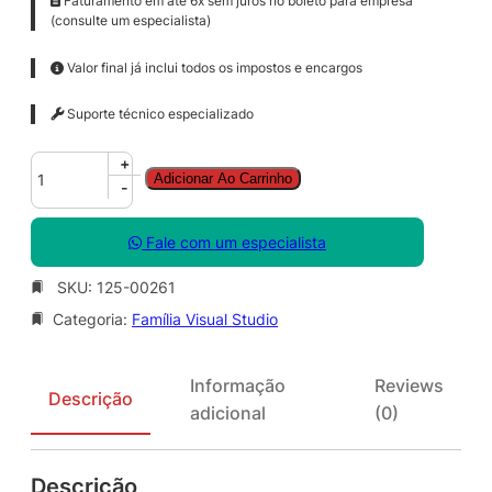
Faturamento em até 6x sem juros no boleto para empresa
(consulte um especialista)
Valor final já inclui todos os impostos e encargos
Suporte técnico especializado
A
+
Adicionar Ao Carrinho
z
-
u
r
Fale com um especialista
e
D
SKU:
125-00261
e
Categoria:
Família Visual Studio
v
O
p
Informação
Reviews
s
Descrição
adicional
(0)
S
e
r
Descrição
v