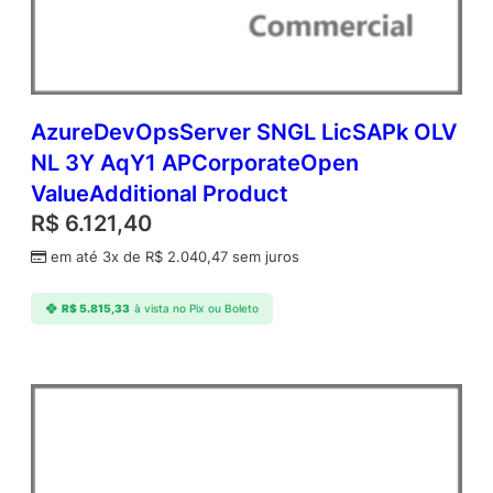
q
Y
1
A
P
C
AzureDevOpsServer SNGL LicSAPk OLV
o
NL 3Y AqY1 APCorporateOpen
r
ValueAdditional Product
p
o
R$
6.121,40
r
em até 3x de
R$
2.040,47
sem juros
a
t
e
R$
5.815,33
à vista no Pix ou Boleto
O
p
e
n
V
a
l