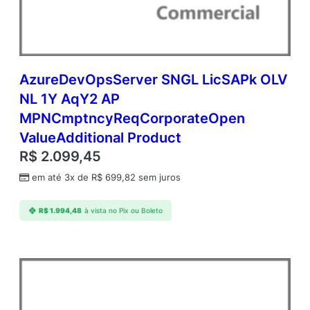
AzureDevOpsServer SNGL LicSAPk OLV
NL 1Y AqY2 AP
MPNCmptncyReqCorporateOpen
ValueAdditional Product
R$
2.099,45
em até 3x de
R$
699,82
sem juros
R$
1.994,48
à vista no Pix ou Boleto