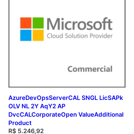
u
e
A
d
d
i
t
i
o
n
a
l
P
r
o
d
AzureDevOpsServerCAL SNGL LicSAPk
u
OLV NL 2Y AqY2 AP
c
t
DvcCALCorporateOpen ValueAdditional
q
Product
u
R$
5.246,92
a