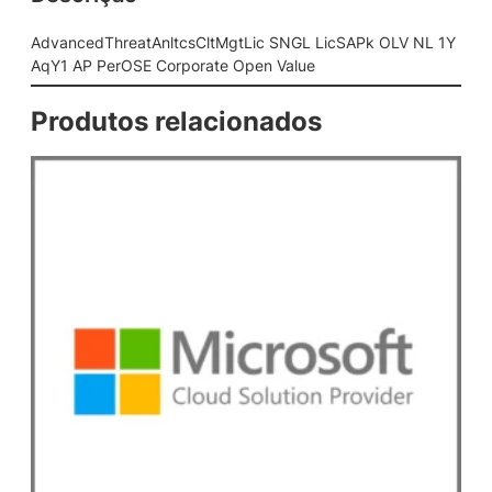
n
l
AdvancedThreatAnltcsCltMgtLic SNGL LicSAPk OLV NL 1Y
t
AqY1 AP PerOSE Corporate Open Value
c
s
Produtos relacionados
C
l
t
M
g
t
L
i
c
S
N
G
L
L
i
c