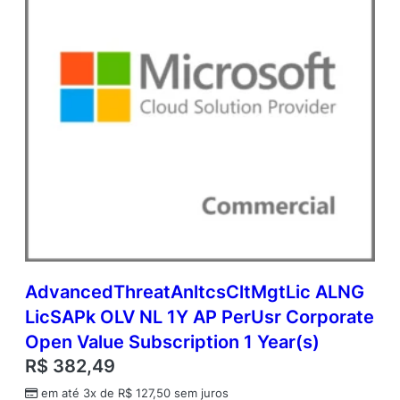
S
E
C
o
r
p
o
r
a
t
e
O
p
e
n
V
AdvancedThreatAnltcsCltMgtLic ALNG
a
LicSAPk OLV NL 1Y AP PerUsr Corporate
l
u
Open Value Subscription 1 Year(s)
e
R$
382,49
q
u
em até 3x de
R$
127,50
sem juros