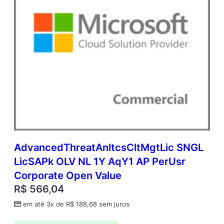
AdvancedThreatAnltcsCltMgtLic SNGL
LicSAPk OLV NL 1Y AqY1 AP PerUsr
Corporate Open Value
R$
566,04
em até 3x de
R$
188,68
sem juros