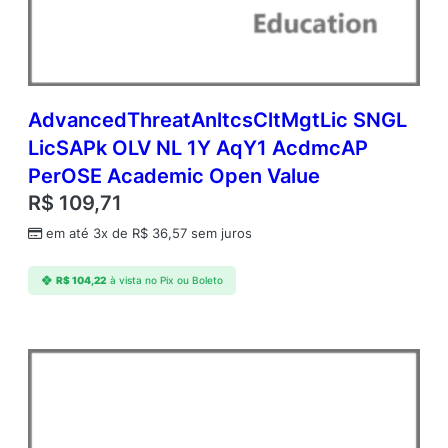
S
A
P
k
O
L
AdvancedThreatAnltcsCltMgtLic SNGL
V
LicSAPk OLV NL 1Y AqY1 AcdmcAP
N
PerOSE Academic Open Value
L
1
R$
109,71
Y
em até 3x de
R$
36,57
sem juros
A
q
Y
R$
104,22
à vista no Pix ou Boleto
1
A
P
P
e
r
O