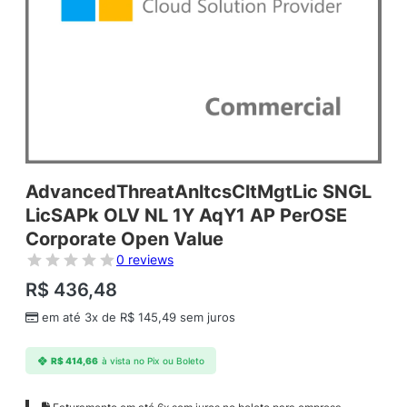
AdvancedThreatAnltcsCltMgtLic SNGL
LicSAPk OLV NL 1Y AqY1 AP PerOSE
Corporate Open Value
0 reviews
R$
436,48
em até 3x de
R$
145,49
sem juros
R$
414,66
à vista no Pix ou Boleto