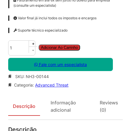
Faturamento em até 6x sem juros no boleto para empresa
(consulte um especialista)
Valor final já inclui todos os impostos e encargos
Suporte técnico especializado
A
+
Adicionar Ao Carrinho
d
-
v
a
Fale com um especialista
n
c
SKU:
NH3-00144
e
Categoria:
Advanced Threat
d
T
h
Informação
Reviews
r
Descrição
adicional
(0)
e
a
t
Descrição
A