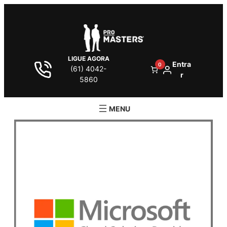
LIGUE AGORA
Entra
0
(61) 4042-
r
5860