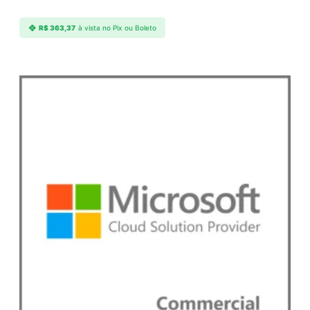
a
n
R$
363,37
à vista no Pix ou Boleto
t
i
d
a
d
e