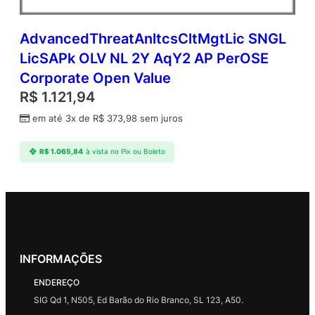
AdvancedThreatAnltcsCltMgtLic SNGL
LicSAPk OLV NL 2Y AqY2 AP PerOSE
Corporate Open Value
R$
1.121,94
em até 3x de
R$
373,98
sem juros
R$
1.065,84
à vista no Pix ou Boleto
INFORMAÇÕES
ENDEREÇO
SIG Qd 1, N505, Ed Barão do Rio Branco, SL 123, A50.