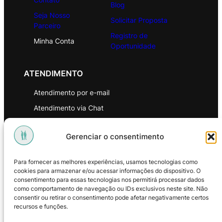
Blog
Seja Nosso
Solicitar Proposta
Parceiro
Registro de
Minha Conta
Oportunidade
ATENDIMENTO
Atendimento por e-mail
Atendimento via Chat
WhatsApp
Gerenciar o consentimento
INSTITUCIONAL
Para fornecer as melhores experiências, usamos tecnologias como
Política de Privacidade
cookies para armazenar e/ou acessar informações do dispositivo. O
consentimento para essas tecnologias nos permitirá processar dados
Política de Troca e Devoluções
como comportamento de navegação ou IDs exclusivos neste site. Não
consentir ou retirar o consentimento pode afetar negativamente certos
Política de Reembolso
recursos e funções.
Termos & Condições de Uso