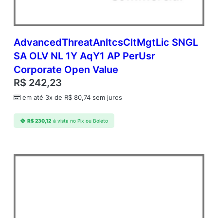
AdvancedThreatAnltcsCltMgtLic SNGL
SA OLV NL 1Y AqY1 AP PerUsr
Corporate Open Value
R$
242,23
em até 3x de
R$
80,74
sem juros
R$
230,12
à vista no Pix ou Boleto