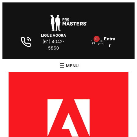
LIGUE AGORA
Entra
0
(61) 4042-
r
5860