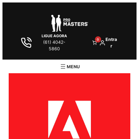
LIGUE AGORA
Entra
0
(61) 4042-
r
5860