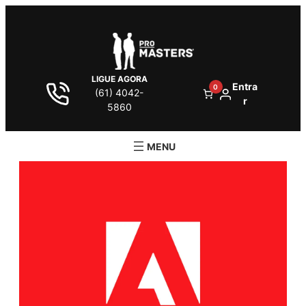
LIGUE AGORA
Entra
0
(61) 4042-
r
5860