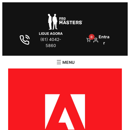
LIGUE AGORA
Entra
0
(61) 4042-
r
5860