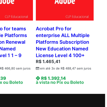
o for teams
Acrobat Pro for
le Platforms
enterprise ALL Multiple
ion Renewal
Platforms Subscription
 Named
New Education Named
el 1 1 – 9
License Level 4 100+
R$
1.465,41
R$
466,80
sem juros
em até 3x de
R$
488,47
sem juros
,39
R$
1.392,14
ix ou Boleto
à vista no Pix ou Boleto