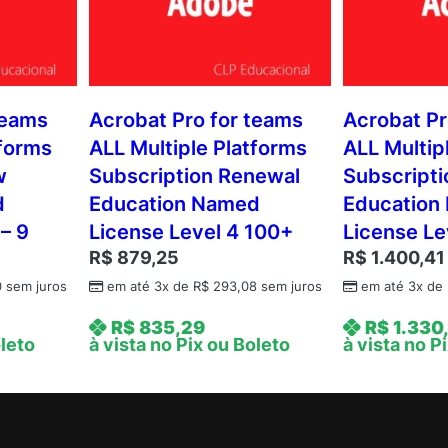
teams
Acrobat Pro for teams
Acrobat Pr
tforms
ALL Multiple Platforms
ALL Multip
w
Subscription Renewal
Subscript
d
Education Named
Education
 – 9
License Level 4 100+
License Lev
R$
879,25
R$
1.400,41
0
sem juros
em até 3x de
R$
293,08
sem juros
em até 3x de
R$
835,29
R$
1.330
oleto
à vista no Pix ou Boleto
à vista no P