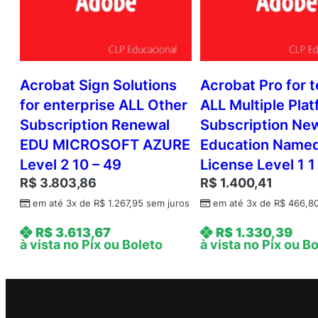
Acrobat Sign Solutions
Acrobat Pro for 
for enterprise ALL Other
ALL Multiple Pla
Subscription Renewal
Subscription Ne
EDU MICROSOFT AZURE
Education Name
Level 2 10 – 49
License Level 1 1
R$
3.803,86
R$
1.400,41
em até 3x de
R$
1.267,95
sem juros
em até 3x de
R$
466,8
R$
3.613,67
R$
1.330,39
à vista no Pix ou Boleto
à vista no Pix ou B