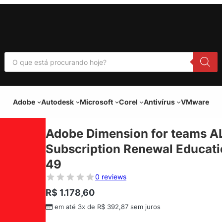
P
e
s
q
u
i
Adobe
Autodesk
Microsoft
Corel
Antivírus
VMware
s
a
r
p
Adobe Dimension for teams AL
r
o
Subscription Renewal Educati
d
u
49
t
o
0 reviews
s
R$
1.178,60
em até 3x de
R$
392,87
sem juros