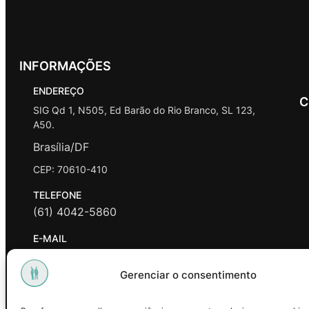
INFORMAÇÕES
ENDEREÇO
C
SIG Qd 1, N505, Ed Barão do Rio Branco, SL 123,
A50.
Brasília/DF
CEP: 70610-410
TELEFONE
(61) 4042-5860
E-MAIL
contato@promasters.net.br
Gerenciar o consentimento
HORÁRIO DE ATENDIMENTO
segunda a sexta das 9hrs às 18hrs exceto feriados.