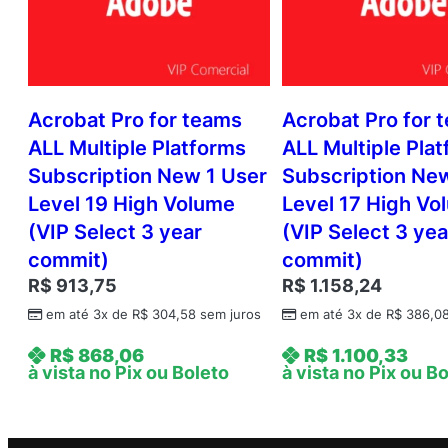
Acrobat Pro for teams
Acrobat Pro for 
ALL Multiple Platforms
ALL Multiple Pla
Subscription New 1 User
Subscription Ne
Level 19 High Volume
Level 17 High Vo
(VIP Select 3 year
(VIP Select 3 yea
commit)
commit)
R$
913,75
R$
1.158,24
em até 3x de
R$
304,58
sem juros
em até 3x de
R$
386,0
R$
868,06
R$
1.100,33
à vista no Pix ou Boleto
à vista no Pix ou B