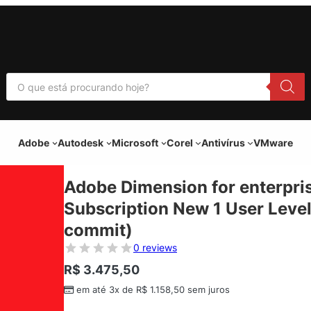
P
e
s
q
u
i
Adobe
Autodesk
Microsoft
Corel
Antivírus
VMware
s
a
r
p
Adobe Dimension for enterpris
r
o
Subscription New 1 User Level
d
u
commit)
t
o
0 reviews
s
R$
3.475,50
em até 3x de
R$
1.158,50
sem juros