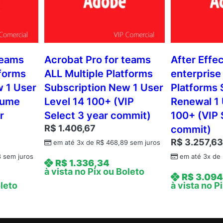
teams
Acrobat Pro for teams
After Effec
tforms
ALL Multiple Platforms
enterprise
w 1 User
Subscription New 1 User
Platforms 
lume
Level 14 100+ (VIP
Renewal 1 
r
Select 3 year commit)
100+ (VIP 
R$
1.406,67
commit)
R$
3.257,6
em até 3x de
R$
468,89
sem juros
8
sem juros
em até 3x de
R$
1.336,34
à vista no Pix ou Boleto
R$
3.094
oleto
à vista no P