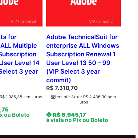
ts for
Adobe TechnicalSuit for
 ALL Multiple
enterprise ALL Windows
Subscription
Subscription Renewal 1
User Level 14
User Level 13 50 – 99
Select 3 year
(VIP Select 3 year
commit)
3
R$
7.310,70
R$
1.085,88
sem juros
em até 3x de
R$
2.436,90
sem
juros
,75
ix ou Boleto
R$
6.945,17
à vista no Pix ou Boleto