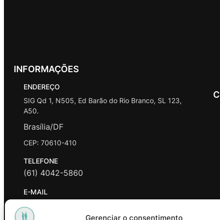
INFORMAÇÕES
ENDEREÇO
C
SIG Qd 1, N505, Ed Barão do Rio Branco, SL 123,
A50.
Brasília/DF
CEP: 70610-410
TELEFONE
(61) 4042-5860
E-MAIL
contato@promasters.net.br
Gerenciar o consentimento
HORÁRIO DE ATENDIMENTO