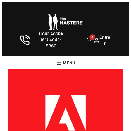
LIGUE AGORA
Entra
0
(61) 4042-
r
5860