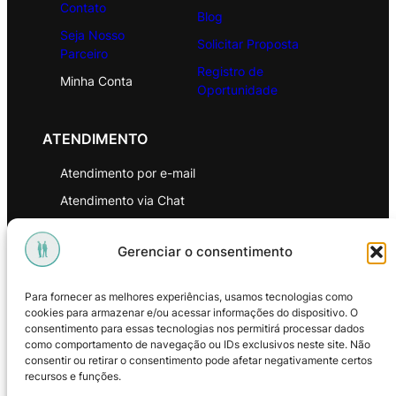
Contato
Blog
Seja Nosso
Solicitar Proposta
Parceiro
Registro de
Minha Conta
Oportunidade
ATENDIMENTO
Atendimento por e-mail
Atendimento via Chat
WhatsApp
Gerenciar o consentimento
INSTITUCIONAL
Para fornecer as melhores experiências, usamos tecnologias como
Política de Privacidade
cookies para armazenar e/ou acessar informações do dispositivo. O
consentimento para essas tecnologias nos permitirá processar dados
Política de Troca e Devoluções
como comportamento de navegação ou IDs exclusivos neste site. Não
consentir ou retirar o consentimento pode afetar negativamente certos
Política de Reembolso
recursos e funções.
Termos & Condições de Uso