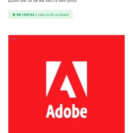
em até 3x de
R$
585,13
sem juros
R$
1.667,62
à vista no Pix ou Boleto