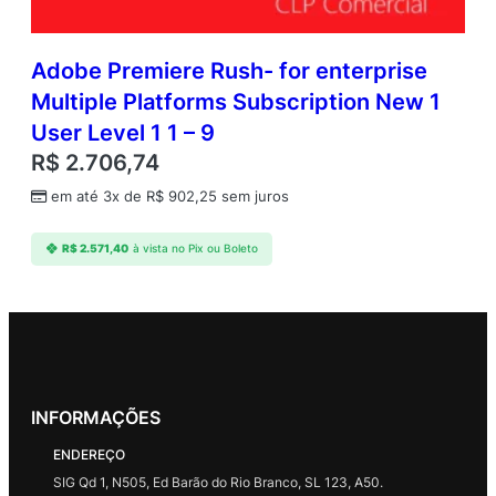
Adobe Premiere Rush- for enterprise
Multiple Platforms Subscription New 1
User Level 1 1 – 9
R$
2.706,74
em até 3x de
R$
902,25
sem juros
R$
2.571,40
à vista no Pix ou Boleto
INFORMAÇÕES
ENDEREÇO
SIG Qd 1, N505, Ed Barão do Rio Branco, SL 123, A50.