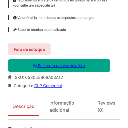
Faturamento em até 6x sem juros no boleto para empresa
(consulte um especialista)
Valor final já inclui todos os impostos e encargos
Suporte técnico especializado
Fora de estoque
Fale com um especialista
SKU:
65305580BA03A12
Categoria:
CLP Comercial
Informação
Reviews
Descrição
adicional
(0)