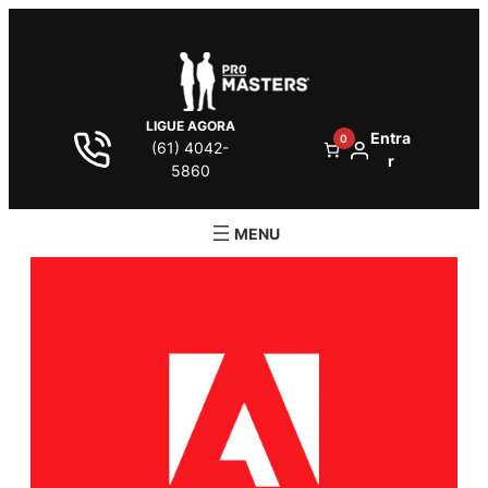
LIGUE AGORA
Entra
0
(61) 4042-
r
5860