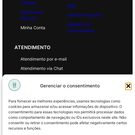
Contato
Blog
Seja Nosso
Solicitar Proposta
Parceiro
Registro de
Minha Conta
Oportunidade
ATENDIMENTO
Atendimento por e-mail
Atendimento via Chat
WhatsApp
Gerenciar o consentimento
INSTITUCIONAL
Para fornecer as melhores experiências, usamos tecnologias como
Política de Privacidade
cookies para armazenar e/ou acessar informações do dispositivo. O
consentimento para essas tecnologias nos permitirá processar dados
Política de Troca e Devoluções
como comportamento de navegação ou IDs exclusivos neste site. Não
consentir ou retirar o consentimento pode afetar negativamente certos
Política de Reembolso
recursos e funções.
Termos & Condições de Uso