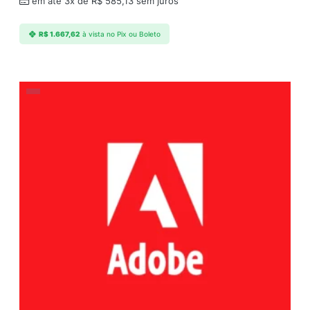
em até 3x de
R$
585,13
sem juros
R$
1.667,62
à vista no Pix ou Boleto