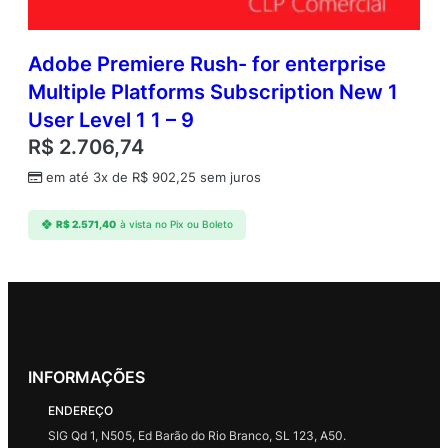
Adobe Premiere Rush- for enterprise
Multiple Platforms Subscription New 1
User Level 1 1 – 9
R$
2.706,74
em até 3x de
R$
902,25
sem juros
R$
2.571,40
à vista no Pix ou Boleto
INFORMAÇÕES
ENDEREÇO
SIG Qd 1, N505, Ed Barão do Rio Branco, SL 123, A50.