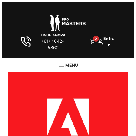
LIGUE AGORA
Entra
0
(61) 4042-
r
5860