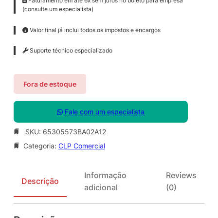
Faturamento em até 6x sem juros no boleto para empresa
(consulte um especialista)
Valor final já inclui todos os impostos e encargos
Suporte técnico especializado
Fora de estoque
Fale com um especialista
SKU:
65305573BA02A12
Categoria:
CLP Comercial
Informação
Reviews
Descrição
adicional
(0)