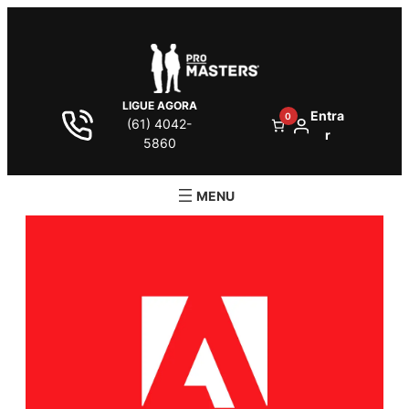
LIGUE AGORA
Entra
0
(61) 4042-
r
5860