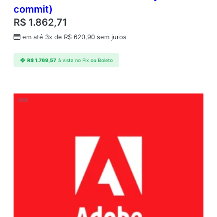
commit)
R$
1.862,71
em até 3x de
R$
620,90
sem juros
R$
1.769,57
à vista no Pix ou Boleto