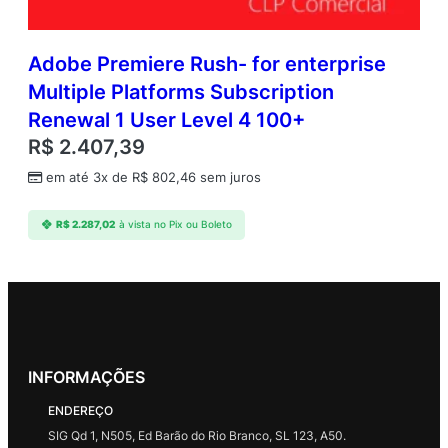
Adobe Premiere Rush- for enterprise
Multiple Platforms Subscription
Renewal 1 User Level 4 100+
R$
2.407,39
em até 3x de
R$
802,46
sem juros
R$
2.287,02
à vista no Pix ou Boleto
INFORMAÇÕES
ENDEREÇO
SIG Qd 1, N505, Ed Barão do Rio Branco, SL 123, A50.