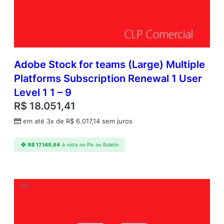
Adobe Stock for teams (Large) Multiple
Platforms Subscription Renewal 1 User
Level 1 1 – 9
R$
18.051,41
em até 3x de
R$
6.017,14
sem juros
R$
17.148,84
à vista no Pix ou Boleto