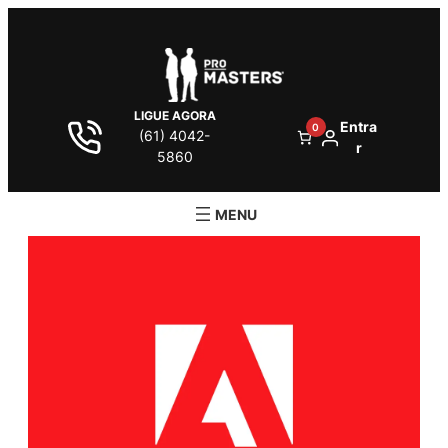
LIGUE AGORA
Entra
0
(61) 4042-
r
5860