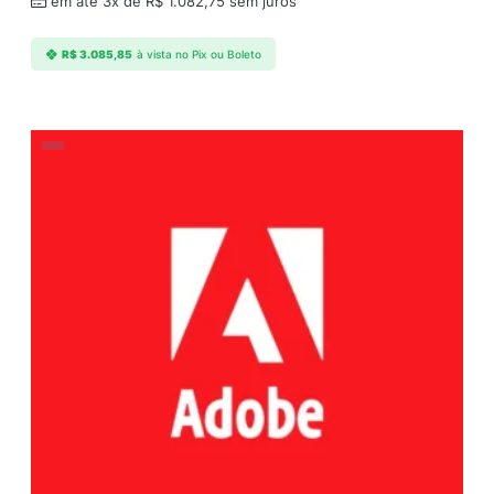
em até 3x de
R$
1.082,75
sem juros
R$
3.085,85
à vista no Pix ou Boleto