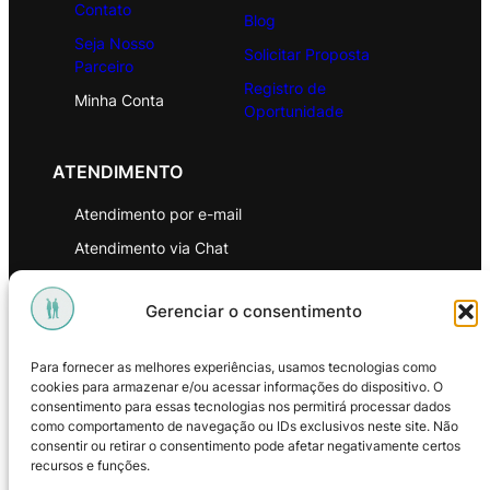
Contato
Blog
Seja Nosso
Solicitar Proposta
Parceiro
Registro de
Minha Conta
Oportunidade
ATENDIMENTO
Atendimento por e-mail
Atendimento via Chat
WhatsApp
Gerenciar o consentimento
INSTITUCIONAL
Para fornecer as melhores experiências, usamos tecnologias como
Política de Privacidade
cookies para armazenar e/ou acessar informações do dispositivo. O
consentimento para essas tecnologias nos permitirá processar dados
Política de Troca e Devoluções
como comportamento de navegação ou IDs exclusivos neste site. Não
consentir ou retirar o consentimento pode afetar negativamente certos
Política de Reembolso
recursos e funções.
Termos & Condições de Uso