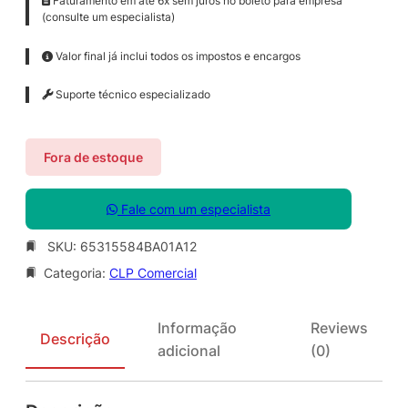
Faturamento em até 6x sem juros no boleto para empresa
(consulte um especialista)
Valor final já inclui todos os impostos e encargos
Suporte técnico especializado
Fora de estoque
Fale com um especialista
SKU:
65315584BA01A12
Categoria:
CLP Comercial
Informação
Reviews
Descrição
adicional
(0)